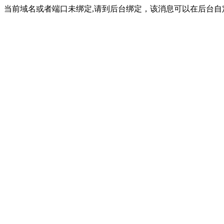
当前域名或者端口未绑定,请到后台绑定，该消息可以在后台自